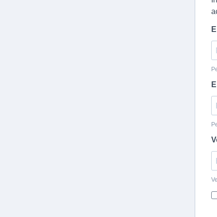
a
E
Pe
E
Pe
V
Ve